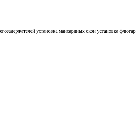
ржателей
установка мансардных окон
установка флюгарка, дымн