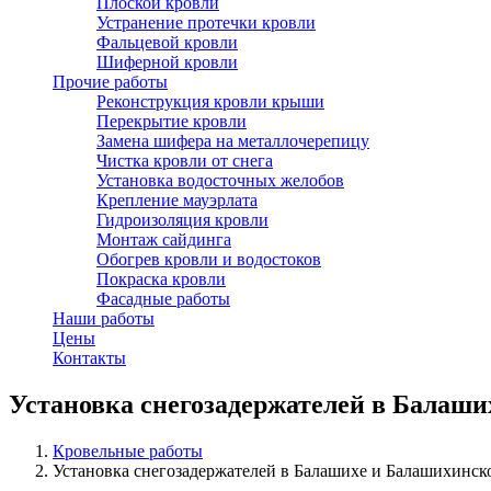
Плоской кровли
Устранение протечки кровли
Фальцевой кровли
Шиферной кровли
Прочие работы
Реконструкция кровли крыши
Перекрытие кровли
Замена шифера на металлочерепицу
Чистка кровли от снега
Установка водосточных желобов
Крепление мауэрлата
Гидроизоляция кровли
Монтаж сайдинга
Обогрев кровли и водостоков
Покраска кровли
Фасадные работы
Наши работы
Цены
Контакты
Установка снегозадержателей в Балаш
Кровельные работы
Установка снегозадержателей в Балашихе и Балашихинск