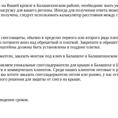
на Вашей кровле в Балашихинском районе, необходимо знать ук
агрузку для вашего региона. Иногда для получения ответа може
 получена, следует использовать калькулятор расстояния между
негозащиты, обычно в пределах первого или второго ряда плит
и потяните вниз над обрешеткой и плиткой. Закрепите в обреше
нштейны должны быть установлены в поддоне плитки.
яем уникальные снегозадержатели для крыши в Балашихе и Б
в и коммерческих клиентов. Среди наших клиентов оптовые и р
вы хотите заказать снегозадержатели оптом или разово, у нас ес
ного решения для защиты от снега на крыше.
людение сроков.