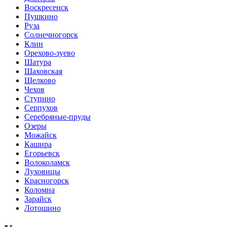
Воскресенск
Пушкино
Руза
Солнечногорск
Клин
Орехово-зуево
Шатура
Шаховская
Щелково
Чехов
Ступино
Серпухов
Серебряные-пруды
Озеры
Можайск
Кашира
Егорьевск
Волоколамск
Луховицы
Красногорск
Коломна
Зарайск
Лотошино