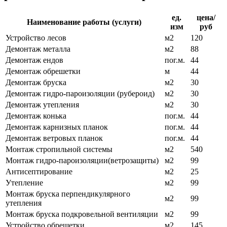
ед.
цена/
Наименование работы (услуги)
изм
руб
Устройство лесов
м2
120
Демонтаж металла
м2
88
Демонтаж ендов
пог.м.
44
Демонтаж обрешетки
м
44
Демонтаж бруска
м2
30
Демонтаж гидро-пароизоляции (рубероид)
м2
30
Демонтаж утепления
м2
30
Демонтаж конька
пог.м.
44
Демонтаж карнизных планок
пог.м.
44
Демонтаж ветровых планок
пог.м.
44
Монтаж стропильной системы
м2
540
Монтаж гидро-пароизоляции(ветрозащиты)
м2
99
Антисептирование
м2
25
Утепление
м2
99
Монтаж бруска перпендикулярного
м2
99
утепления
Монтаж бруска подкровельной вентиляции
м2
99
Устройство обрешетки
м2
145