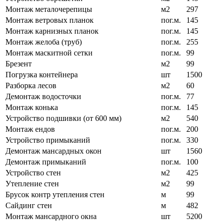
Монтаж металочерепицы
м2
297
Монтаж ветровых планок
пог.м.
145
Монтаж карнизных планок
пог.м.
145
Монтаж желоба (труб)
пог.м.
255
Монтаж маскитной сетки
пог.м.
99
Брезент
м2
99
Погрузка контейнера
шт
1500
Разборка лесов
м2
60
Демонтаж водосточки
пог.м.
77
Монтаж конька
пог.м.
145
Устройство подшивки (от 600 мм)
м2
540
Монтаж ендов
пог.м.
200
Устройство примыканий
пог.м.
330
Демонтаж мансардных окон
шт
1560
Демонтаж примыканий
пог.м.
100
Устройство стен
м2
425
Утепление стен
м2
99
Брусок контр утепления стен
м
99
Сайдинг стен
м
482
Монтаж мансардного окна
шт
5200