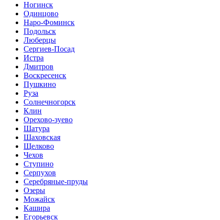
Ногинск
Одинцово
Наро-Фоминск
Подольск
Люберцы
Сергиев-Посад
Истра
Дмитров
Воскресенск
Пушкино
Руза
Солнечногорск
Клин
Орехово-зуево
Шатура
Шаховская
Щелково
Чехов
Ступино
Серпухов
Серебряные-пруды
Озеры
Можайск
Кашира
Егорьевск